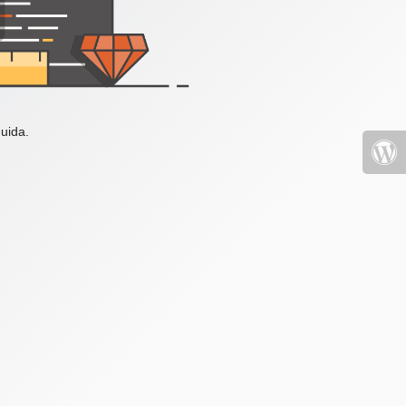
uida.