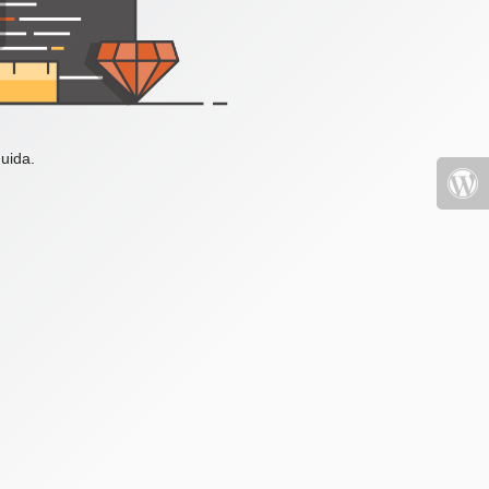
uida.