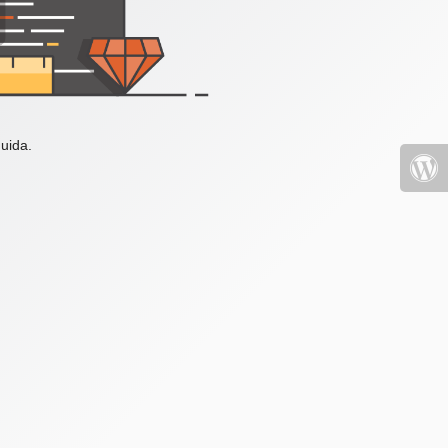
uida.