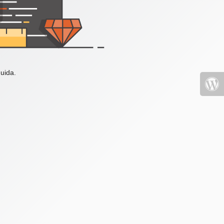
uida.