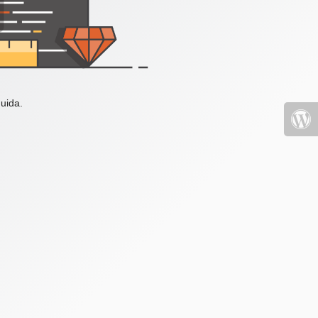
uida.