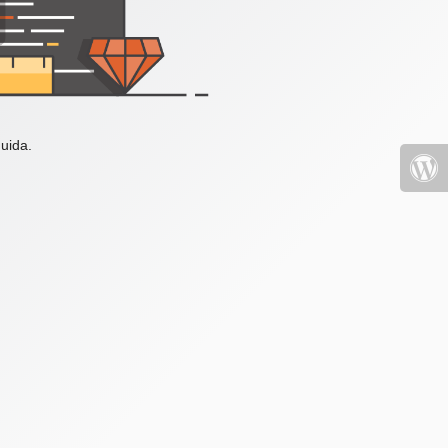
uida.