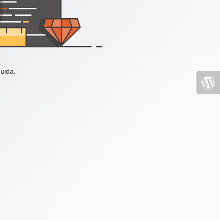
uida.