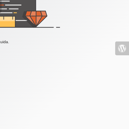
uida.