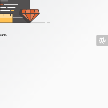
uida.