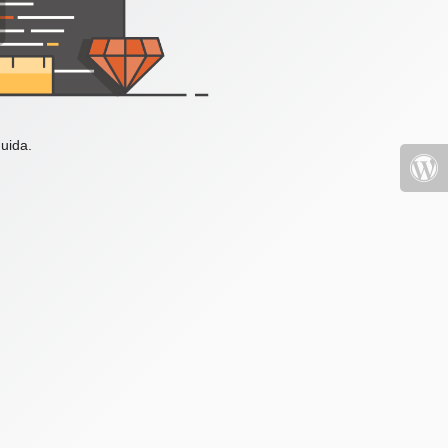
uida.