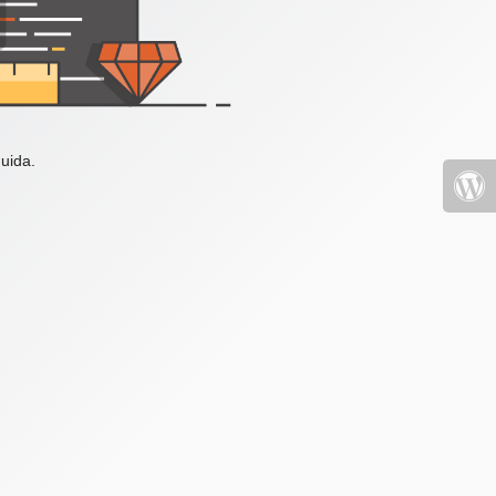
uida.