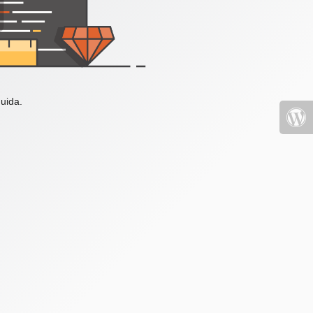
uida.