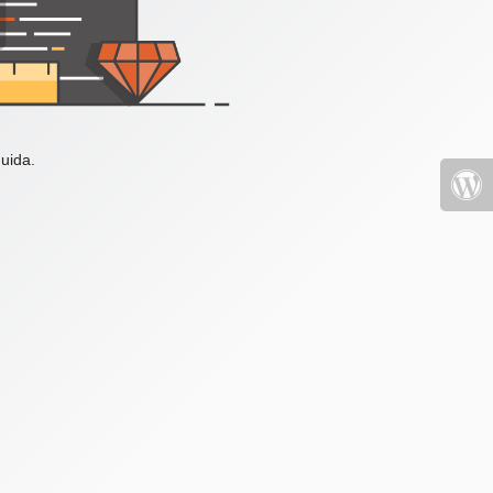
uida.