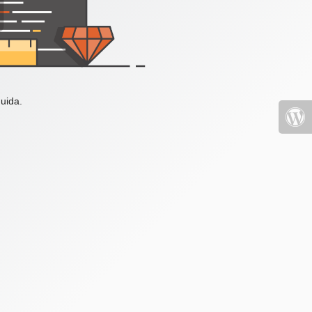
uida.