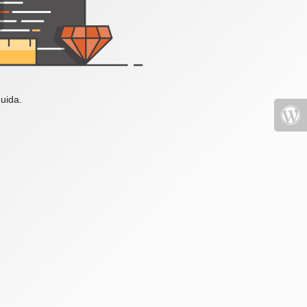
uida.