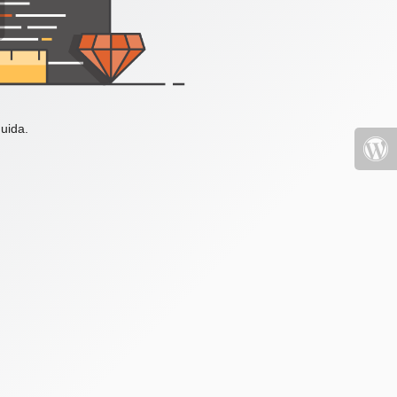
uida.